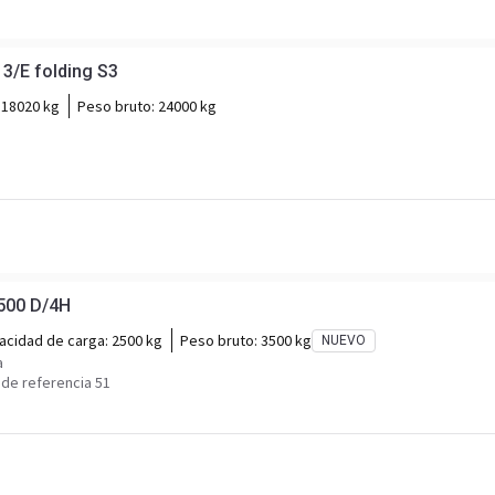
/E folding S3
:
18020 kg
Peso bruto:
24000 kg
500 D/4H
acidad de carga:
2500 kg
Peso bruto:
3500 kg
NUEVO
a
de referencia 51