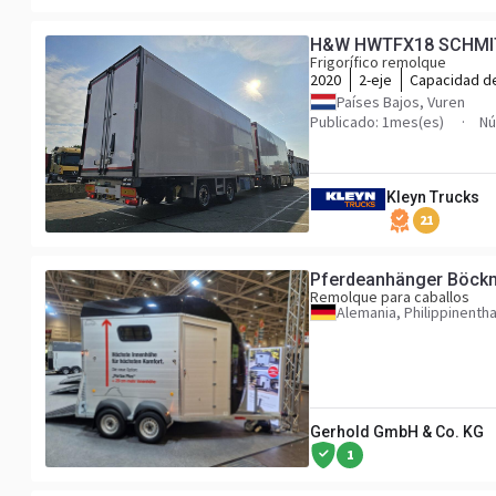
H&W HWTFX18 SCHMI
Frigorífico remolque
2020
2-eje
Capacidad d
Países Bajos, Vuren
Publicado: 1mes(es)
Nú
Kleyn Trucks
21
Pferdeanhänger Böckm
Remolque para caballos
Alemania, Philippinentha
Gerhold GmbH & Co. KG
1