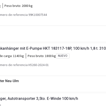
g
Peso bruto:
2000 kg
mero de referencia 99K10007544
H
anhänger mit E-Pumpe HKT 183117-18P, 100 km/h 1,8 t. 310
de carga:
1140 kg
Peso bruto:
1800 kg
NUEVO
mero de referencia H5260-2024-01
ter Neu-Ulm
r, Autotransporter 3,5to. E-Winde 100 km/h
l