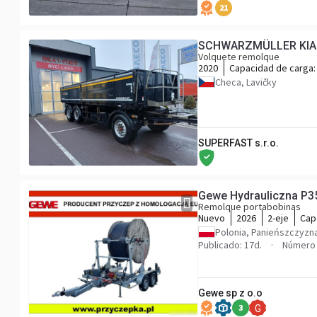
21
SCHWARZMÜLLER KIA 3
Volquete remolque
2020
Capacidad de carga
Checa, Lavičky
SUPERFAST s.r.o.
Gewe Hydrauliczna P3
Remolque portabobinas
Nuevo
2026
2-eje
Cap
Polonia, Panieńszczyzn
Publicado: 17d.
Número 
Gewe sp z o.o
3
G