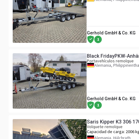
Gerhold GmbH & Co. KG
1
Black FridayPKW-Anhän
Portavehículos remolque
Alemania, Philippinentha
Gerhold GmbH & Co. KG
1
Saris Kipper K3 306 1
Volquete remolque
Capacidad de carga:
2006 k
Alemania, Hülchrath