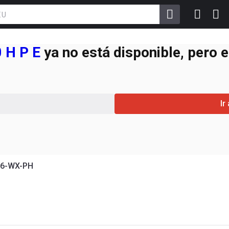
0 H P E
ya no está disponible, pero 
Ir
 76-WX-PH