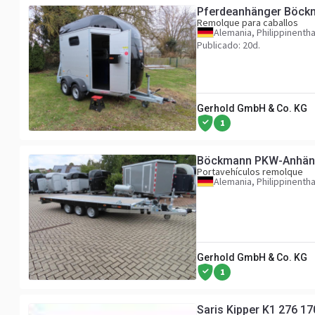
Pferdeanhänger Böckm
Remolque para caballos
Alemania, Philippinentha
Publicado: 20d.
Gerhold GmbH & Co. KG
1
Böckmann PKW-Anhänge
Portavehículos remolque
Alemania, Philippinentha
Gerhold GmbH & Co. KG
1
Saris Kipper K1 276 1