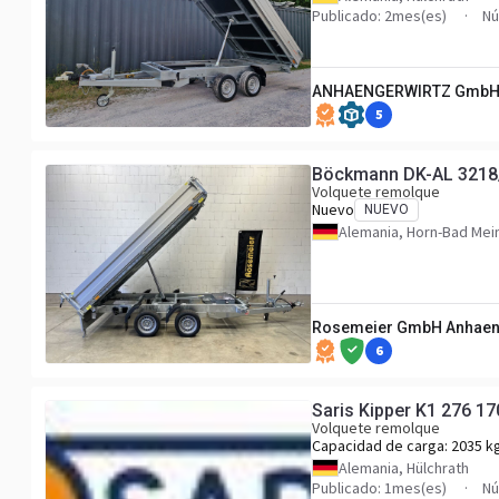
Publicado: 2mes(es)
Nú
ANHAENGERWIRTZ Gmb
5
Böckmann DK-AL 3218/
Volquete remolque
Nuevo
NUEVO
Alemania, Horn-Bad Mei
Rosemeier GmbH Anhaen
6
Saris Kipper K1 276 1
Volquete remolque
Capacidad de carga:
2035 k
Alemania, Hülchrath
Publicado: 1mes(es)
Nú