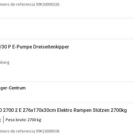
mero de referencia 99K30000326
H
30 P E-Pumpe Dreiseitenkipper
nberg
ger-Centrum
70 2700 2 E 276x170x30cm Elektro Rampen Stützen 2700kg
g
Peso bruto:
2700 kg
mero de referencia 99K10008506