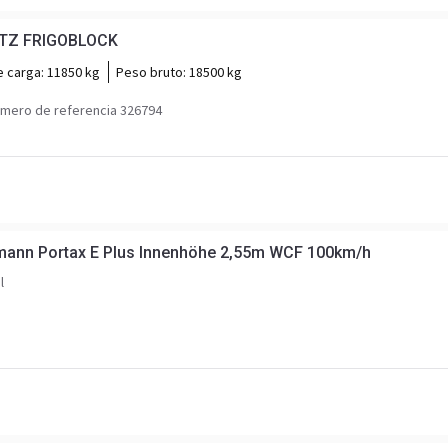
TZ FRIGOBLOCK
e carga:
11850 kg
Peso bruto:
18500 kg
mero de referencia 326794
ann Portax E Plus Innenhöhe 2,55m WCF 100km/h
l