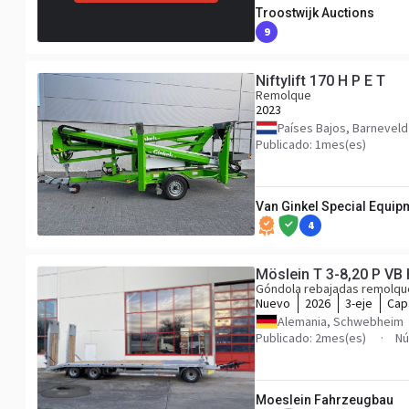
Troostwijk Auctions
9
Niftylift 170 H P E T
Remolque
2023
Países Bajos, Barneveld
Publicado: 1mes(es)
Van Ginkel Special Equipm
4
Góndola rebajadas remolqu
Nuevo
2026
3-eje
Cap
Alemania, Schwebheim
Publicado: 2mes(es)
Nú
Moeslein Fahrzeugbau