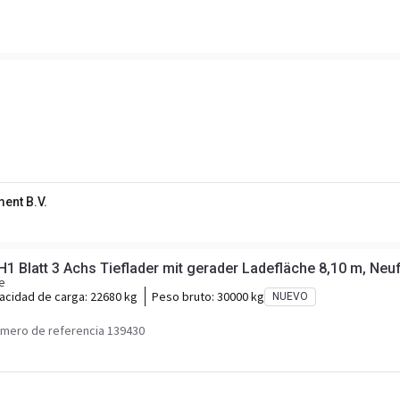
ent B.V.
Möslein T 3-8,20 P VB H1 Blatt 3 Achs Tieflader mit gerader Ladefläche 8,10 m
e
acidad de carga:
22680 kg
Peso bruto:
30000 kg
NUEVO
mero de referencia 139430