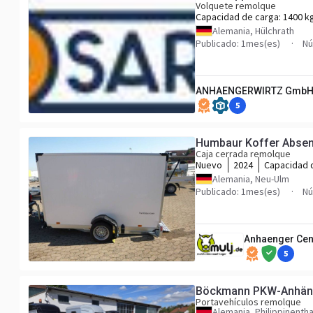
Volquete remolque
Capacidad de carga:
1400 k
Alemania, Hülchrath
Publicado: 1mes(es)
Nú
ANHAENGERWIRTZ Gmb
5
Humbaur Koffer Absenk
Caja cerrada remolque
Nuevo
2024
Capacidad 
Alemania, Neu-Ulm
Publicado: 1mes(es)
Nú
Anhaenger Cen
5
Böckmann PKW-Anhänge
Portavehículos remolque
Alemania, Philippinentha