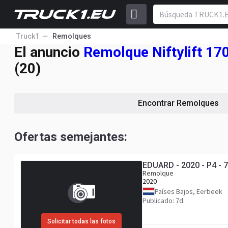
Truck1
Remolques
El anuncio
Remolque Niftylift 17
(20)
Encontrar Remolques
Ofertas semejantes:
EDUARD - 2020 - P4 -
Remolque
2020
Países Bajos, Eerbeek
Publicado: 7d.
Solicitar todas las fotos