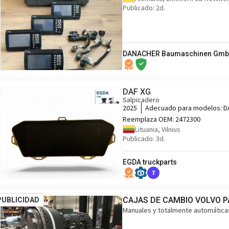
Publicado: 2d.
DANACHER Baumaschinen Gm
DAF XG
Salpicadero
2025
Adecuado para modelos:
D
Reemplaza OEM:
2472300
Lituania, Vilnius
Publicado: 3d.
EGDA truckparts
7
CAJAS DE CAMBIO VOLVO 
PUBLICIDAD
Manuales y totalmente automáticas