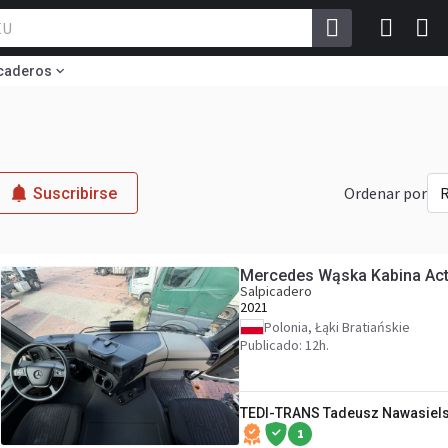
icaderos
Ordenar por
R
Suscribirse
Mercedes Wąska Kabina Ac
Salpicadero
2021
Polonia, Łąki Bratiańskie
Publicado: 12h.
TEDI-TRANS Tadeusz Nawasiels
1