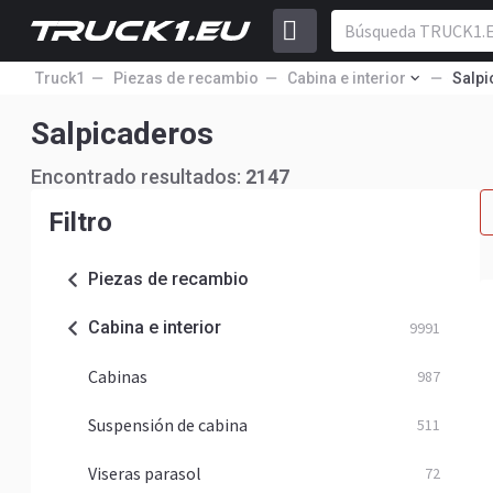
Truck1
Piezas de recambio
Cabina e interior
Salp
Salpicaderos
Encontrado resultados:
2147
Filtro
Piezas de recambio
Cabina e interior
9991
Cabinas
987
Suspensión de cabina
511
Viseras parasol
72