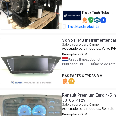
Truck Tech Rebuilt
4
trucktechrebuilt.nl
Volvo FH4B Instrumentenpa
Salpicadero para Camión
Adecuado para modelos:
Volvo FH
Reemplaza OEM:
23595812,24617901,85031487,850
Países Bajos, Veghel
Publicado: 3d.
Número de refe
BAS PARTS & TYRES B.V.
14
Renault Premium Euro 4-5 I
5010614129
Salpicadero para Camión
Adecuado para modelos:
Renault
Premium Euro 4-5
Reemplaza OEM: