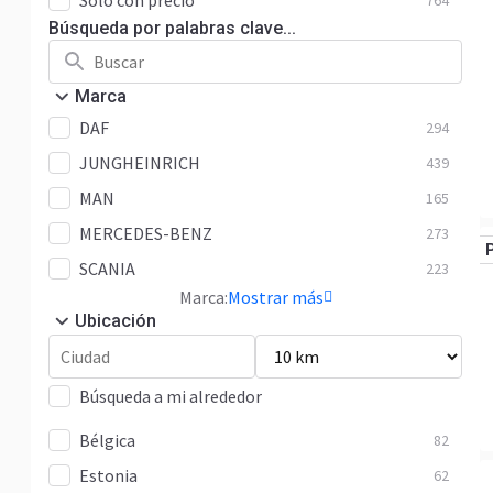
Solo con precio
764
Búsqueda por palabras clave...
Marca
DAF
294
JUNGHEINRICH
439
MAN
165
MERCEDES-BENZ
273
SCANIA
223
Marca:
Mostrar más
Ubicación
Búsqueda a mi alrededor
Bélgica
82
Estonia
62