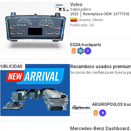
Volvo
Salpicadero
2023
Reemplaza OEM:
23777191
Lituania, Vilnius
Publicado: 1d.
EGDA truckparts
7
Recambios usados premium
PUBLICIDAD
Su socio de confianza en Grecia 
ARGIROPOULOS truc
9
Mercedes-Benz Dashboard