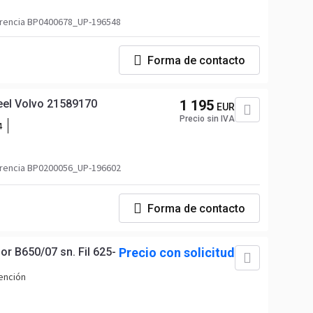
614129,76487085_RVIUP
rencia BP0400678_UP-196548
Forma de contacto
eel Volvo 21589170
1 195
EUR
Precio sin IVA
4
22030
rencia BP0200056_UP-196602
Forma de contacto
or B650/07 sn. Fil 625-
Precio con solicitud
ención