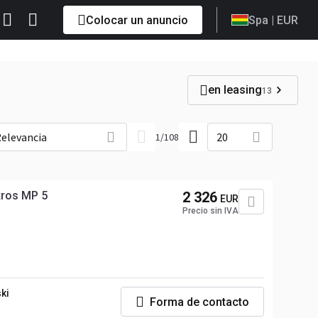
Colocar un anuncio
Spa
| EUR
en leasing
13
elevancia
20
1
/
108
tros MP 5
2 326
EUR
Precio sin IVA
ki
Forma de contacto