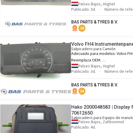
5010614129,76487085_RVI,RVI5010
Países Bajos, Veghel
Publicado: 3d.
Número de refe
BAS PARTS & TYRES B.V.
14
Volvo FH4 Instrumentenpan
Salpicadero para Camión
Adecuado para modelos:
Volvo FH
Reemplaza OEM:
21589170,21982568,22038170,222
Países Bajos, Veghel
Publicado: 3d.
Número de refe
BAS PARTS & TYRES B.V.
14
Hako 2000048583 | Display f
70612650
Salpicadero para Equipo de manut
Países Bajos, Zaltbommel
Publicado: 4d.