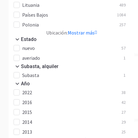
Lituania
489
Países Bajos
1084
Polonia
257
Ubicación:
Mostrar más
Estado
nuevo
57
averiado
1
Subasta, alquiler
Subasta
1
Año
2022
38
2016
42
2015
27
2014
29
2013
25