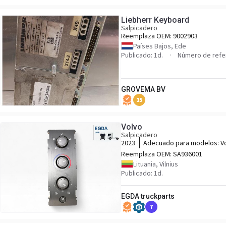
Liebherr Keyboard
Salpicadero
Reemplaza OEM:
9002903
Países Bajos, Ede
Publicado: 1d.
Número de refe
GROVEMA BV
15
Volvo
Salpicadero
2023
Adecuado para modelos:
V
Reemplaza OEM:
SA936001
Lituania, Vilnius
Publicado: 1d.
EGDA truckparts
7