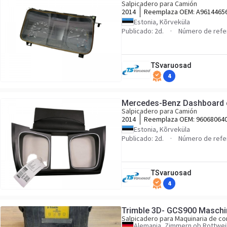
Salpicadero para Camión
2014
Reemplaza OEM:
A9614465
A9614467821, A0114469321
Estonia, Kõrveküla
Publicado: 2d.
Número de refe
TSvaruosad
4
Mercedes-Benz Dashboard 
Salpicadero para Camión
2014
Reemplaza OEM:
96068064
Estonia, Kõrveküla
Publicado: 2d.
Número de refe
TSvaruosad
4
Trimble 3D- GCS900 Masch
Salpicadero para Maquinaria de co
Alemania, Zimmern ob Rottwei