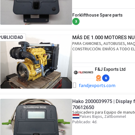
Forklifthouse Spare parts
3
MÁS DE 1.000 MOTORES NU
PUBLICIDAD
PARA CAMIONES, AUTOBUSES, MAQU
CONSTRUCCIÓN. ENVÍOS A TODO E
F&J Exports Ltd
6
fandjexports.com
Hako 2000039975 | Display f
70612650
Salpicadero para Equipo de manut
Países Bajos, Zaltbommel
Publicado: 4d.