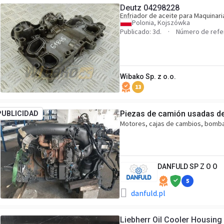
Deutz 04298228
Enfriador de aceite para Maquinari
Polonia, Kojszówka
Publicado: 3d.
Número de refe
Wibako Sp. z o.o.
13
Piezas de camión usadas de 
PUBLICIDAD
Motores, cajas de cambios, bomb
DANFULD SP Z O O
5
danfuld.pl
Liebherr Oil Cooler Housing