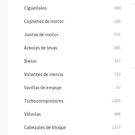
Cigüeñales
690
Cojinetes de motor
206
Juntas de motor
532
Árboles de levas
883
Bielas
387
Volantes de inercia
714
Varillas de empuje
67
Turbocompresores
1403
Válvulas
498
Cabezales de bloque
1237