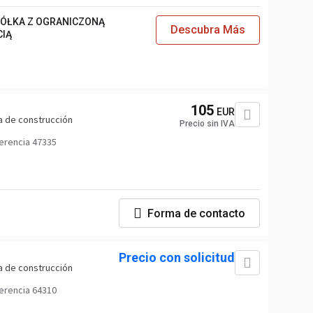
PÓŁKA Z OGRANICZONĄ
Descubra Más
CIĄ
105
EUR
a de construcción
Precio sin IVA
erencia 47335
Forma de contacto
Precio con solicitud
a de construcción
erencia 64310