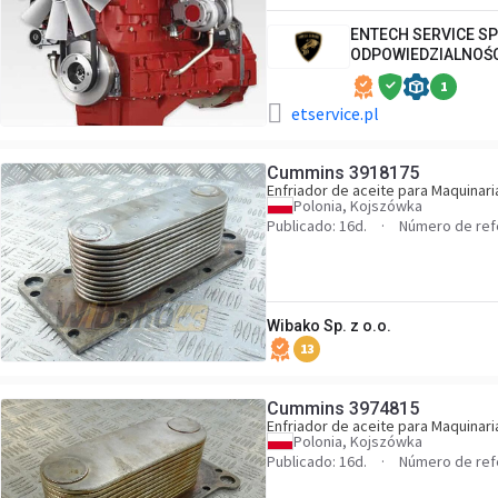
ENTECH SERVICE S
ODPOWIEDZIALNOŚ
1
etservice.pl
Cummins 3918175
Enfriador de aceite para Maquinari
Polonia, Kojszówka
Publicado: 16d.
Número de ref
Wibako Sp. z o.o.
13
Cummins 3974815
Enfriador de aceite para Maquinari
Polonia, Kojszówka
Publicado: 16d.
Número de ref