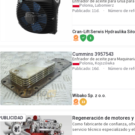
Enfriador de aceite para Grúa par
Polonia, Lubomierz
Publicado: 11d.
Número de re
Cran-Lift Serwis Hydraulika Sił
1
Cummins 3957543
Enfriador de aceite para Maquinari
Polonia, Kojszówka
Publicado: 16d.
Número de ref
Wibako Sp. z o.o.
13
Regeneración de motores y 
PUBLICIDAD
Como fabricante de confianza, ofr
servicio técnico especializado y 