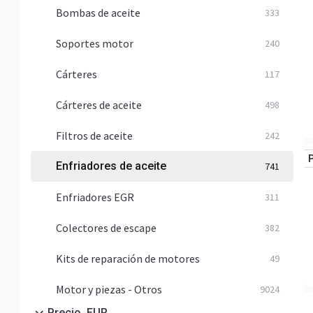
Bombas de aceite
333
Soportes motor
240
Cárteres
117
Cárteres de aceite
498
Filtros de aceite
242
Enfriadores de aceite
741
Enfriadores EGR
311
Colectores de escape
382
Kits de reparación de motores
49
Motor y piezas - Otros
9024
Precio, EUR