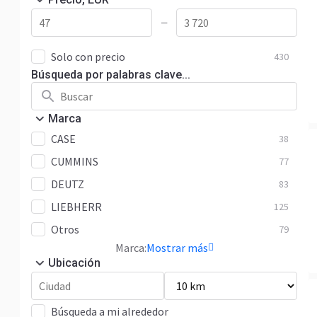
—
Solo con precio
430
Búsqueda por palabras clave...
Marca
CASE
38
CUMMINS
77
DEUTZ
83
LIEBHERR
125
Otros
79
Marca:
Mostrar más
Ubicación
Búsqueda a mi alrededor