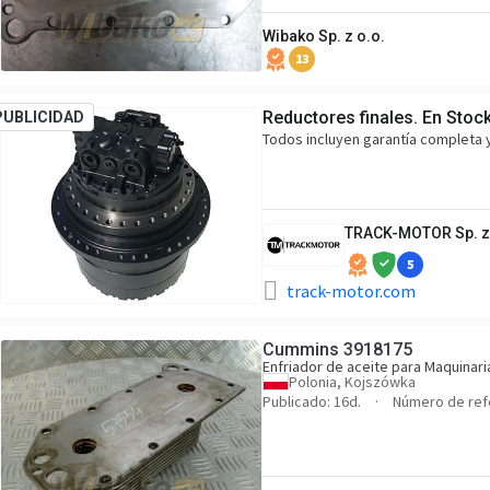
Wibako Sp. z o.o.
13
Reductores finales. En Stock
PUBLICIDAD
Todos incluyen garantía completa 
TRACK-MOTOR Sp. z 
5
track-motor.com
Cummins 3918175
Enfriador de aceite para Maquinari
Polonia, Kojszówka
Publicado: 16d.
Número de ref