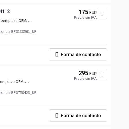
94112
175
EUR
Precio sin IVA
Reemplaza OEM:
20794112,7420794112,7421703158,21703158,76403905_VOL,76163490_VOL,2
083,76403905_VOLUP,76163490_VOLUP
rencia BP0130561_UP
Forma de contacto
1
295
EUR
Precio sin IVA
emplaza OEM:
51141,2146751,2184274,2397569,2399673,2480403,91431
rencia BP0750423_UP
Forma de contacto