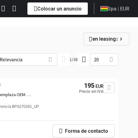
Colocar un anuncio
Spa
| EUR
en leasing
2
Relevancia
20
1
/
38
0
195
EUR
Precio sin IVA
emplaza OEM:
32500,2128871,2254002,76559053_DAF,91433,5.45001,DAF1932500,765590
rencia BP0270281_UP
Forma de contacto