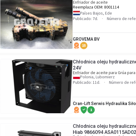
Enfriador de aceite
Reemplaza OEM:
8001114
Países Bajos, Ede
Publicado: 7d.
Número de refe
GROVEMA BV
15
Chłodnica oleju hydraulic
24V
Enfriador de aceite para Grúa par
Polonia, Lubomierz
Publicado: 11d.
Número de re
Cran-Lift Serwis Hydraulika Sił
1
Chłodnica oleju hydrauliczn
Hiab 9866094 ASA0115AD0