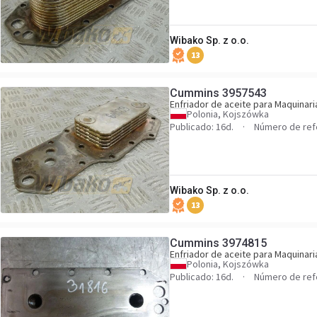
Wibako Sp. z o.o.
13
Cummins 3957543
Enfriador de aceite para Maquinari
Polonia, Kojszówka
Publicado: 16d.
Número de ref
Wibako Sp. z o.o.
13
Cummins 3974815
Enfriador de aceite para Maquinari
Polonia, Kojszówka
Publicado: 16d.
Número de ref