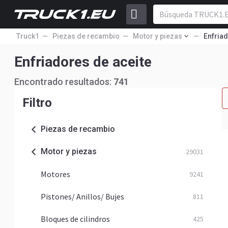
Truck1
Piezas de recambio
Motor y piezas
Enfriad
Enfriadores de aceite
Encontrado resultados:
741
Filtro
Piezas de recambio
Motor y piezas
29031
Motores
9241
Pistones/ Anillos/ Bujes
811
Bloques de cilindros
425