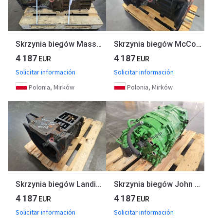
Skrzynia biegów Massey Ferguson 5609
Skrzynia biegów McCormick MTX 155
4 187
4 187
EUR
EUR
Solicitar información
Solicitar información
Polonia, Mirków
Polonia, Mirków
Skrzynia biegów Landini Rex 80 F
Skrzynia biegów John Deere 6155M, PowrQuad
4 187
4 187
EUR
EUR
Solicitar información
Solicitar información