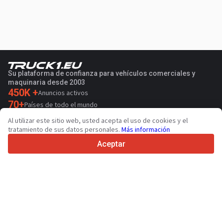
Su plataforma de confianza para vehículos comerciales y
maquinaria desde 2003
450K +
Anuncios activos
70+
Países de todo el mundo
36
Idiomas admitidos
Al utilizar este sitio web, usted acepta el uso de cookies y el
tratamiento de sus datos personales.
Más información
4.7/5
Trustpilot
Aceptar
Para vendedores
Contactar
Servicios de promoción
Presios de los servicios
Ayuda