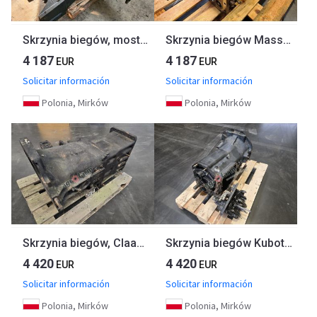
Skrzynia biegów, most tylny John Deere 5080M
Skrzynia biegów Massey Ferguson 7616 1503B1
4 187
4 187
EUR
EUR
Solicitar información
Solicitar información
Polonia, Mirków
Polonia, Mirków
Skrzynia biegów, Claas Arion 410
Skrzynia biegów Kubota M9540
4 420
4 420
EUR
EUR
Solicitar información
Solicitar información
Polonia, Mirków
Polonia, Mirków