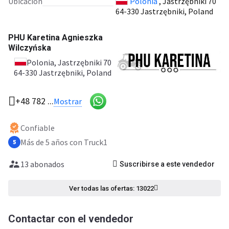
Ubicación
Polonia
, Jastrzębniki 70
64-330 Jastrzębniki, Poland
PHU Karetina Agnieszka
Wilczyńska
Polonia
, Jastrzębniki 70
64-330 Jastrzębniki, Poland
+48 782 ...
Mostrar
Confiable
Más de 5 años con Truck1
5
13 abonados
Suscribirse a este vendedor
Ver todas las ofertas: 13022
Contactar con el vendedor