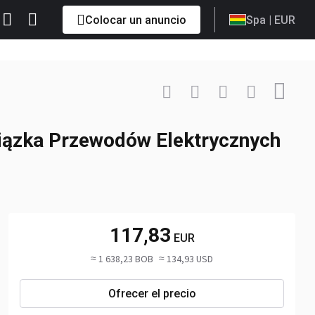
Colocar un anuncio
Spa
| EUR
Contactar
+48 782 ... Mostrar
iązka Przewodów Elektrycznych
117,83
EUR
≈ 1 638,23 BOB
≈ 134,93 USD
Ofrecer el precio