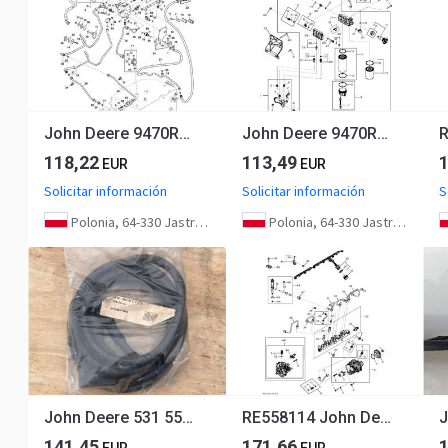
John Deere 9470RX - Wiązka przewodów podwozia RE582494 (Hamulec)
John Deere 9470RX - Wiązka przewodów RE534749 (Silnik)
118,22
113,49
EUR
EUR
Solicitar información
Solicitar información
S
Polonia, 64-330 Jastrzębniki
Polonia, 64-330 Jastrzębniki
John Deere 531 551 583 631 651 731 Wiązka Przewodów DC51702
RE558114 John Deere 8345R - Wiązka przewodów
141,45
171,66
EUR
EUR