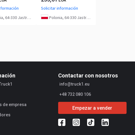
información
Solicitar información
 64-330 Jastrzębniki
Polonia, 64-330 Jastrzębniki
mación
Contactar con nosotros
Truck1
info@truck1.eu
+48 732 080 106
es de empresa
Empezar a vender
dores