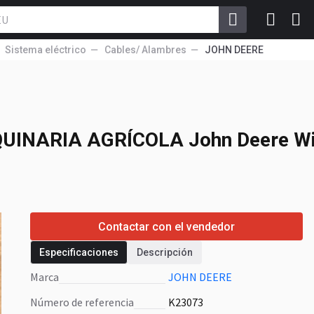
Sistema eléctrico
Cables/ Alambres
JOHN DEERE
UINARIA AGRÍCOLA
Elektrycznych
QUINARIA AGRÍCOLA
John Deere W
Contactar con el vendedor
Especificaciones
Descripción
Marca
JOHN DEERE
Número de referencia
K23073