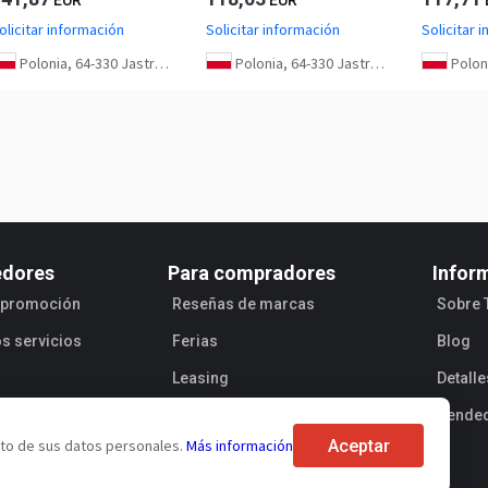
olicitar información
Solicitar información
Solicitar 
Polonia, 64-330 Jastrzębniki
Polonia, 64-330 Jastrzębniki
Polonia,
edores
Para compradores
Infor
e promoción
Reseñas de marcas
Sobre 
os servicios
Ferias
Blog
Leasing
Detall
Vende
Aceptar
ento de sus datos personales.
Más información