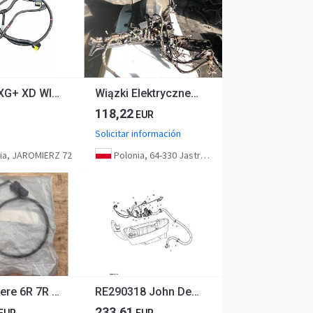
DAF XF XG+ XD WIĄZKA PRZEWODÓW KATALIZATORA 2321479
Wiązki Elektryczne Kabiny - John Deere 7530
118,22
EUR
Solicitar información
ia, JAROMIERZ 72
Polonia, 64-330 Jastrzębniki
John Deere 6R 7R 8R 8RT 8RX 9R 9RT 9RX S STS Kabel Przewód Ethernet PFP13203
RE290318 John Deere 8345R - Wiązka przewodów kabiny
233,61
EUR
EUR