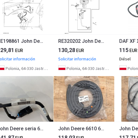
RE198861 John Deere 8345R - Wiązka przewodów
RE320202 John Deere 8345R - Wiązka przewodów
129,81
130,28
115
EUR
EUR
EUR
olicitar información
Solicitar información
Diésel
Polonia, 64-330 Jastrzębniki
Polonia, 64-330 Jastrzębniki
Polon
John Deere seria 6000 7000 8000 R - wiązka el. podłokietnika CommandARM RE566688 RE563549
John Deere 6610 6710 6810 6910 8100 Izolator Z62962
141,87
118,03
117,71
EUR
EUR