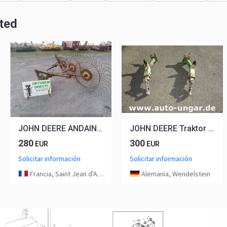
ted
JOHN DEERE ANDAINEUR P 140
JOHN DEERE Traktor Unterlenker mit Fanghaken
280
300
EUR
EUR
Solicitar información
Solicitar información
Francia, Saint Jean d'Angély
Alemania, Wendelstein