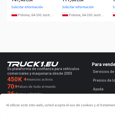
Solicitar información
Solicitar información
S
Polonia, 64-330 Jastrzębniki
Polonia, 64-330 Jastrzębniki
Para vend
Su plataforma de confianza para vehículos
Servicios d
comerciales y maquinaria desde 2003
450K +
Anuncios activos
Presios de l
70+
Países de todo el mundo
Ayuda
36
Idiomas admitidos
4.7/5
Al utilizar este sitio web, usted acepta el uso de cookies y el tratami
Trustpilot