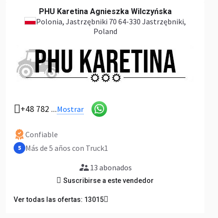
PHU Karetina Agnieszka Wilczyńska
Polonia
, Jastrzębniki 70 64-330 Jastrzębniki,
Solicitar todas las fotos
Poland
+48 782 ...
Mostrar
Confiable
Más de 5 años con Truck1
5
13 abonados
Suscribirse a este vendedor
Ver todas las ofertas: 13015