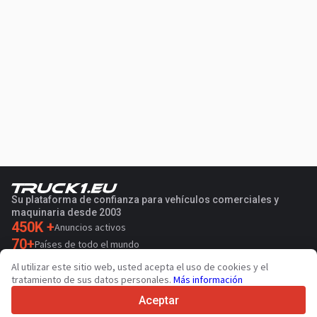
Su plataforma de confianza para vehículos comerciales y
maquinaria desde 2003
450K +
Anuncios activos
70+
Países de todo el mundo
36
Idiomas admitidos
Al utilizar este sitio web, usted acepta el uso de cookies y el
tratamiento de sus datos personales.
Más información
4.7/5
Trustpilot
Aceptar