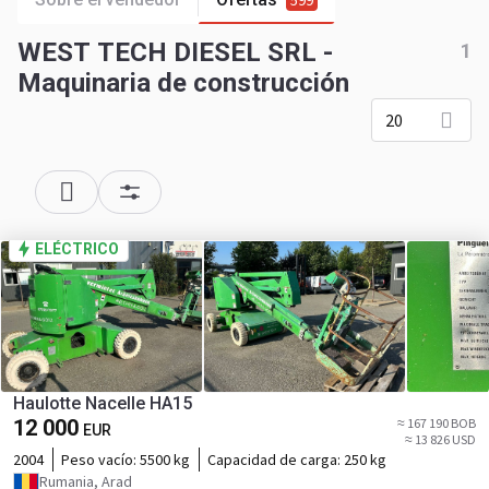
599
WEST TECH DIESEL SRL -
1
Maquinaria de construcción
20
ELÉCTRICO
Haulotte Nacelle HA15
12 000
≈ 167 190 BOB
EUR
≈ 13 826 USD
2004
Peso vacío:
5500 kg
Capacidad de carga:
250 kg
Rumania, Arad