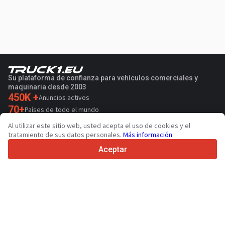
Su plataforma de confianza para vehículos comerciales y
maquinaria desde 2003
450K +
Anuncios activos
70+
Países de todo el mundo
36
Idiomas admitidos
Al utilizar este sitio web, usted acepta el uso de cookies y el
tratamiento de sus datos personales.
Más información
4.7/5
Trustpilot
Aceptar
Para vendedores
Servicios de promoción
Presios de los servicios
Ayuda