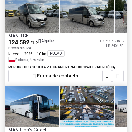
MAN TGE
124 582
Alquilar
≈ 1 735 738 BOB
EUR
≈ 143 540 USD
Precio sin IVA
Nuevo
2026
10 km
NUEVO
Polonia, Urszulin
MERCUS-BUS SPÓŁKA Z OGRANICZONĄ ODPOWIEDZIALNOŚCIĄ
Forma de contacto
MAN Lion's Coach