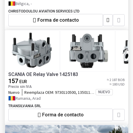
Bélgica, -
CHRISTODOULOU AVIATION SERVICES LTD
Forma de contacto
SCANIA OE Relay Valve 1425183
157
≈ 2 187 BOB
EUR
≈ 180 USD
Precio sin IVA
Nuevo
Reemplaza OEM:
9730110500, 1350118,
NUEVO
1342598
Rumania, Arad
TRANSILVANIA SRL
Forma de contacto