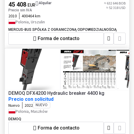
45 408
Alquilar
≈ 632 646 BOB
EUR
≈ 52 318 USD
Precio sin IVA
2010
400464 km
Polonia, Urszulin
MERCUS-BUS SPÓŁKA Z OGRANICZONĄ ODPOWIEDZIALNOŚCIĄ
Forma de contacto
DEMOQ DFX4200 Hydraulic breaker 4400 kg
Precio con solicitud
Nuevo
2022
NUEVO
Polonia, Maszków
DEMOQ
Forma de contacto