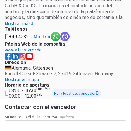
GmbH & Co. KG. La marca es el símbolo no sólo del
nombre y la dirección de internet de la plataforma de
negocios, sino que también es sinónimo de cercania a la
autopista. En nuestra ubicación central junto a la A1 en
Mostrar más
Sittensen con un área de exposición de aproximadamente
Teléfonos
2 hectáreas y una sala de exposiciones de 2000 m²
Mostrar
+49 4282...
construidos, donde se presentan constantemente más de
Página Web de la compañía
200 máquinas. La oferta contempla maquinaria ​​joven de
www.a1-traktor.de
nuestra flota de alquiler Tractor Rent con pocas horas
hasta la los oldtimer. Además de tractores y
Dirección
cosechadoras, distribuimos implementos agricolas y
Alemania, Sittensen
equipos de transporte a los distribuidores y clientes
Rudolf-Diesel-Strasse 7, 27419 Sittensen, Germany
finales en todo el mundo. La preparación, la reparación y
Mostrar en mapa
el servicio que ofrecemos lo hacemos en nuestro taller
Horario de apertura
en Sittensen con la representacion de nuestra marca local
Lun - Vie
08:00 - 16:30
John Deere y que ha sido inagurado el 2014 y con
Hora local del vendedor
Sáb
09:00 - 12:00
nuestras otras ubicaciones en Rotenburg, Bremervörde,
Hambergen y Hoya.
Contactar con el vendedor
Su nombre o él de la empresa
- opcional