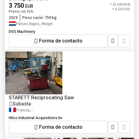
3 750
≈ 52 246 BOB
EUR
≈ 4 320 USD
Precio sin IVA
2019
Peso vacío:
750 kg
Países Bajos, Meijel
DVS Machinery
Forma de contacto
STARETT Reciprocating Saw
Subasta
Francia, -
Hilco Industrial Acquisitions bv
Forma de contacto