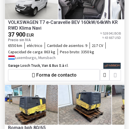
VOLKSWAGEN T7 e-Caravelle BEV 160kW/64kWh KR
RWD Klima Navi
37 900
≈ 528 041 BOB
EUR
≈ 43 667 USD
Precio sin IVA
6550 km
eléctrico
Cantidad de asientos:
9
217 CV
Capacidad de carga:
863 kg
Peso bruto:
3350 kg
Luxemburgo, Munsbach
Garage Losch Truck, Van & Bus S.à r.l.
Forma de contacto
Bomag bph 80/65